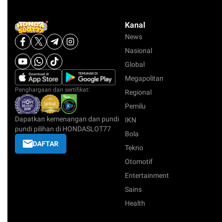
Kanal
News
Nasional
Global
Megapolitan
Penghargaan dan sertifikat:
Regional
Pemilu
Dapatkan kemenangan dan pundi
IKN
pundi pilihan di HONDASLOT77
Bola
DAFTAR
Tekno
Otomotif
Entertainment
Sains
Health