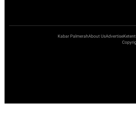
Kabar Palmerah
About Us
Advertise
Keten
Copyri